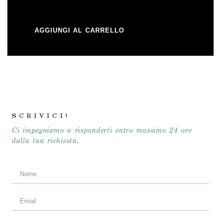
SPECCHI
CARTA DA PARATI
AGGIUNGI AL CARRELLO
RUBINETTERIA
SCRIVICI!
Ci impegniamo a risponderti entro massimo 24 ore
dalla tua richiesta.