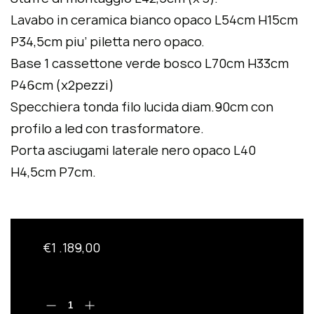
Lavabo in ceramica bianco opaco L54cm H15cm
P34,5cm piu’ piletta nero opaco.
Base 1 cassettone verde bosco L70cm H33cm
P46cm (x2pezzi)
Specchiera tonda filo lucida diam.90cm con
profilo a led con trasformatore.
Porta asciugami laterale nero opaco L40
H4,5cm P7cm.
€
1 .189,00
ARREDO BAGNO
SANITARI