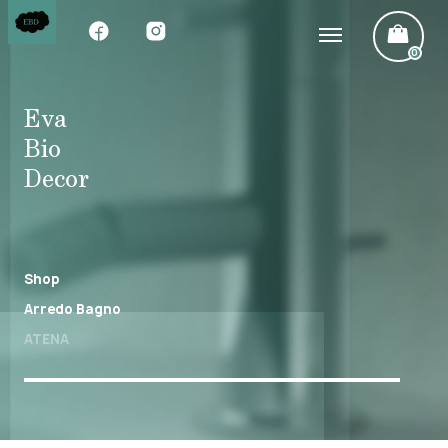
0
Eva
Bio
Decor
Shop
Arredo Bagno
ATENA