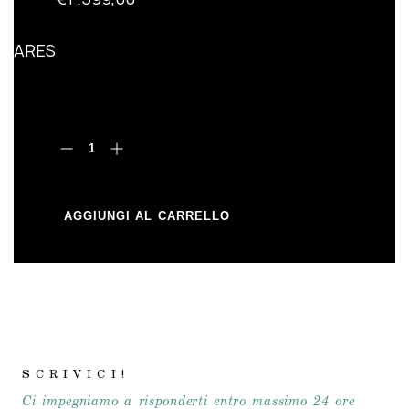
ARREDO BAGNO
SANITARI
ARES
SPECCHI
CARTA DA PARATI
RUBINETTERIA
AGGIUNGI AL CARRELLO
SCRIVICI!
Ci impegniamo a risponderti entro massimo 24 ore