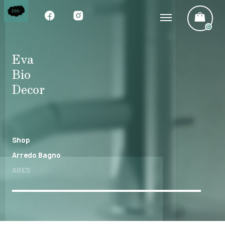
0
Eva
Bio
Decor
Shop
Arredo Bagno
ARES