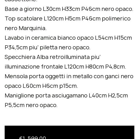
Base a giorno L30cm H33cm P46cm nero opaco.
Top scatolare L120cm H5cm P46cm polimerico
nero Marquinia.
Lavabo in ceramica bianco opaco L54cm H15cm
P34,5cm piu’ piletta nero opaco.
Specchiera Alba retroilluminata piu’
illuminazione frontale L120cm H80cm P4,8cm.
Mensola porta oggetti in metallo con ganci nero
opaco L60cm H6cm p15cm.
Maniglione porta asciugamano L40cm H2,5cm
P5,5cm nero opaco.
€
1 .599,00