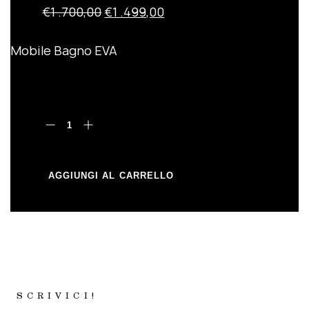
€
1 .700,00
€
1 .499,00
ARREDO BAGNO
SANITARI
Mobile Bagno EVA
SPECCHI
CARTA DA PARATI
RUBINETTERIA
AGGIUNGI AL CARRELLO
SCRIVICI!