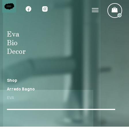
0
Eva
Bio
Decor
Shop
Arredo Bagno
EVA